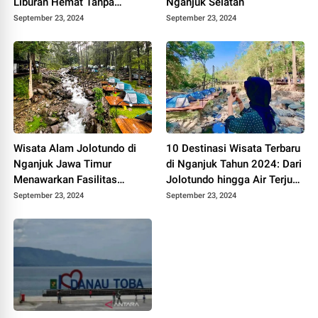
Liburan Hemat Tanpa
Nganjuk Selatan
Sambat
September 23, 2024
September 23, 2024
Wisata Alam Jolotundo di
10 Destinasi Wisata Terbaru
Nganjuk Jawa Timur
di Nganjuk Tahun 2024: Dari
Menawarkan Fasilitas
Jolotundo hingga Air Terjun
Menarik, Coba Yuk!
Roro Kuning
September 23, 2024
September 23, 2024