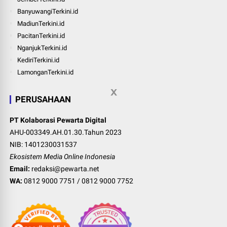
BanyuwangiTerkini.id
MadiunTerkini.id
PacitanTerkini.id
NganjukTerkini.id
KediriTerkini.id
LamonganTerkini.id
PERUSAHAAN
PT Kolaborasi Pewarta Digital
AHU-003349.AH.01.30.Tahun 2023
NIB: 1401230031537
Ekosistem Media Online Indonesia
Email:
redaksi@pewarta.net
WA:
0812 9000 7751
/
0812 9000 7752