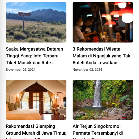
Suaka Margasatwa Dataran
3 Rekomendasi Wisata
Tinggi Yang: Info Terbaru
Malam di Nganjuk yang Tak
Tiket Masuk dan Rute
Boleh Anda Lewatkan
Pendakian Gunung Argopuro
November 02, 2024
November 02, 2024
Rekomendasi Glamping
Air Terjun Singokromo:
Ground Murah di Jawa Timur,
Permata Tersembunyi di