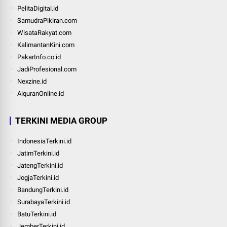
PelitaDigital.id
SamudraPikiran.com
WisataRakyat.com
KalimantanKini.com
PakarInfo.co.id
JadiProfesional.com
Nexzine.id
AlquranOnline.id
TERKINI MEDIA GROUP
IndonesiaTerkini.id
JatimTerkini.id
JatengTerkini.id
JogjaTerkini.id
BandungTerkini.id
SurabayaTerkini.id
BatuTerkini.id
JemberTerkini.id