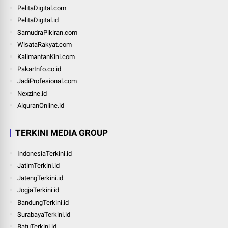
PelitaDigital.com
PelitaDigital.id
SamudraPikiran.com
WisataRakyat.com
KalimantanKini.com
PakarInfo.co.id
JadiProfesional.com
Nexzine.id
AlquranOnline.id
TERKINI MEDIA GROUP
IndonesiaTerkini.id
JatimTerkini.id
JatengTerkini.id
JogjaTerkini.id
BandungTerkini.id
SurabayaTerkini.id
BatuTerkini.id