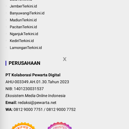
JemberTerkini.id
BanyuwangiTerkini.id
MadiunTerkini.id
PacitanTerkini.id
NganjukTerkini.id
KediriTerkini.id
LamonganTerkini.id
PERUSAHAAN
PT Kolaborasi Pewarta Digital
AHU-003349.AH.01.30.Tahun 2023
NIB: 1401230031537
Ekosistem Media Online Indonesia
Email:
redaksi@pewarta.net
WA:
0812 9000 7751
/
0812 9000 7752