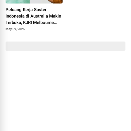
Peluang Kerja Suster
Indonesia di Australia Makin
Terbuka, KJRI Melbourne
Beri Dukungan WNI Berkarier
May 09, 2026
sebagai Perawat